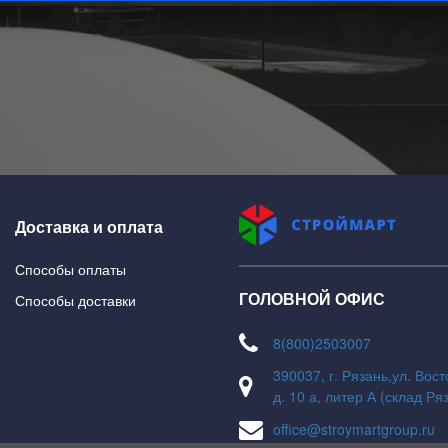
На главную
В каталог
Доставка и оплата
Способы оплаты
ГОЛОВНОЙ ОФИС
Способы доставки
8(800)2503007
390037, г. Рязань,ул. Вос
д. 10 а, литер А (склад Ря
office@stroymartgroup.ru