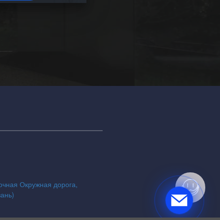
точная Окружная дорога,
зань)