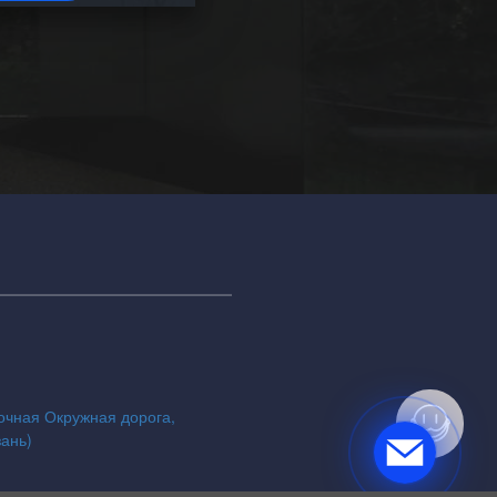
точная Окружная дорога,
зань)