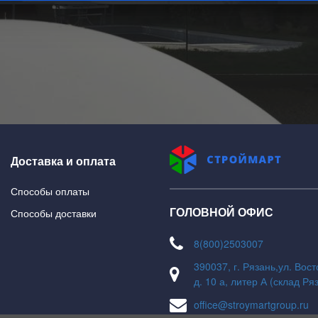
На главную
В каталог
Доставка и оплата
Способы оплаты
ГОЛОВНОЙ ОФИС
Способы доставки
8(800)2503007
390037, г. Рязань,ул. Вос
д. 10 а, литер А (склад Ря
office@stroymartgroup.ru