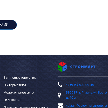
 НАМИ
Бутиловые герметики
+7 (915) 602 09 36
DIY герметики
Молекулярное сито
390037, г. Рязань,ул. Вост
д. 10 а
Пленка PVB
kulagin@stroymartgroup.ru
Полисульфидные герметики