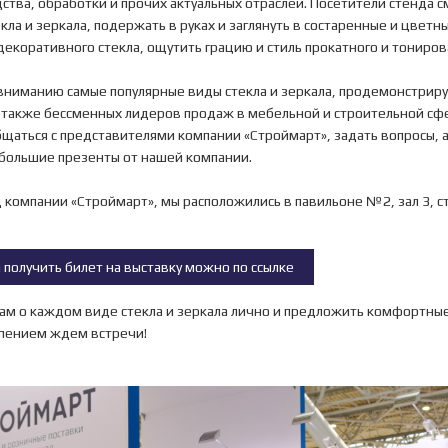
ства, обработки и прочих актуальных отраслей. Посетители стенда с
ла и зеркала, подержать в руках и заглянуть в состаренные и цветн
коративного стекла, ощутить грацию и стиль прокатного и тонирова
ниманию самые популярные виды стекла и зеркала, продемонстрир
а также бессменных лидеров продаж в мебельной и строительной сфе
щаться с представителями компании «Строймарт», задать вопросы, а
большие презенты от нашей компании.
 компании «Строймарт», мы расположились в павильоне №2, зал 3, с
 получить билет на выставку можно по ссылке
вам о каждом виде стекла и зеркала лично и предложить комфортные
рпением ждем встречи!