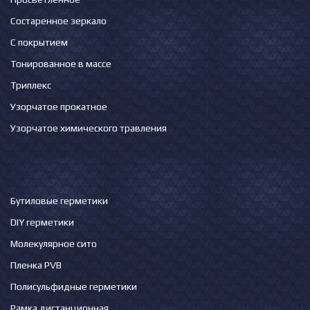
Состаренное зеркало
С покрытием
Тонированное в массе
Триплекс
Узорчатое прокатное
Узорчатое химического травления
Бутиловые герметики
DIY герметики
Молекулярное сито
Пленка PVB
Полисульфидные герметики
Рамка дистанционная