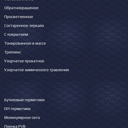
Обратнокрашеное
Просветленное
Состаренное зеркало
С покрытием
Тонированное в массе
Триплекс
Узорчатое прокатное
Узорчатое химического травления
Бутиловые герметики
DIY герметики
Молекулярное сито
Пленка PVB