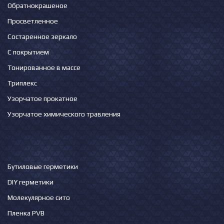
Обратнокрашеное
Просветленное
Состаренное зеркало
С покрытием
Тонированное в массе
Триплекс
Узорчатое прокатное
Узорчатое химического травления
Бутиловые герметики
DIY герметики
Молекулярное сито
Пленка PVB