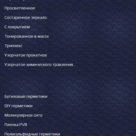
Просветленное
Состаренное зеркало
С покрытием
Тонированное в массе
Триплекс
Узорчатое прокатное
Узорчатое химического травления
Бутиловые герметики
DIY герметики
Молекулярное сито
Пленка PVB
Полисульфидные герметики