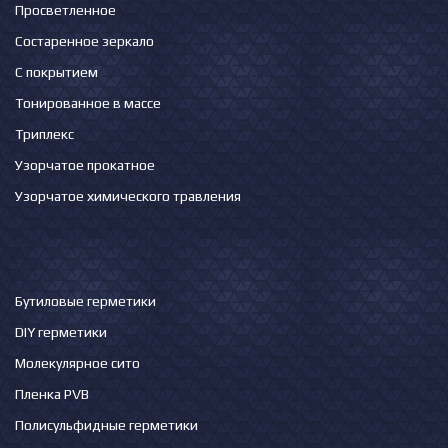
Просветленное
Состаренное зеркало
С покрытием
Тонированное в массе
Триплекс
Узорчатое прокатное
Узорчатое химического травления
Бутиловые герметики
DIY герметики
Молекулярное сито
Пленка PVB
Полисульфидные герметики