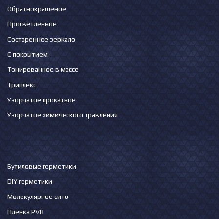
Обратнокрашеное
Просветленное
Состаренное зеркало
С покрытием
Тонированное в массе
Триплекс
Узорчатое прокатное
Узорчатое химического травления
Бутиловые герметики
DIY герметики
Молекулярное сито
Пленка PVB