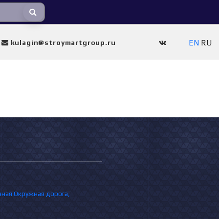
EN
RU
kulagin@stroymartgroup.ru
очная Окружная дорога,