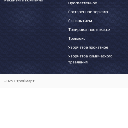
Реквизиты компании
Просветленное
Состаренное зеркало
С покрытием
Тонированное в массе
Триплекс
Узорчатое прокатное
Узорчатое химического
травления
2025 Строймарт