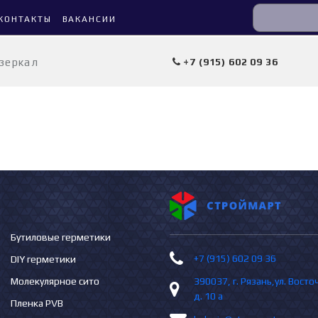
КОНТАКТЫ
ВАКАНСИИ
 зеркал
+7 (915) 602 09 36
Бутиловые герметики
+7 (915) 602 09 36
DIY герметики
Молекулярное сито
390037, г. Рязань,ул. Вост
д. 10 а
Пленка PVB