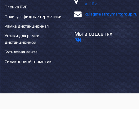
д. 10 а
Пленка PVB
kulagin@stroymartgroup.ru
Полисульфидные герметики
Рамка дистанционная
Мы в соцсетях
Уголки для рамки
дистанционной
Бутиловая лента
Силиконовый герметик