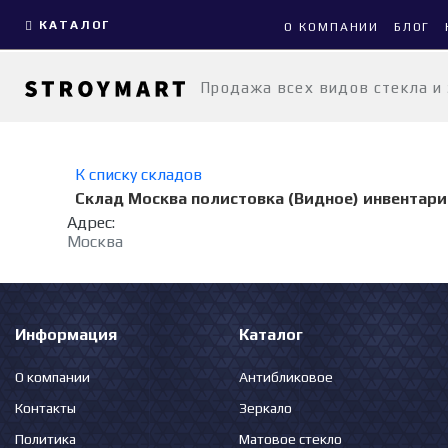
КАТАЛОГ
О КОМПАНИИ
БЛОГ
Продажа всех видов стекла и
К списку складов
Склад Москва полистовка (Видное) инвентар
Адрес:
Москва
Информация
Каталог
О компании
Антибликовое
Контакты
Зеркало
Политика
Матовое стекло