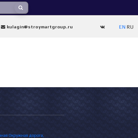
EN
RU
kulagin@stroymartgroup.ru
очная Окружная дорога,