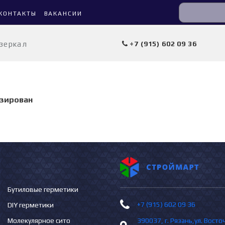
КОНТАКТЫ
ВАКАНСИИ
 зеркал
+7 (915) 602 09 36
изирован
Бутиловые герметики
+7 (915) 602 09 36
DIY герметики
Молекулярное сито
390037, г. Рязань,ул. Вост