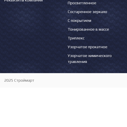
Реквизиты компании
Просветленное
Состаренное зеркало
С покрытием
Тонированное в массе
Триплекс
Узорчатое прокатное
Узорчатое химического
травления
2025 Строймарт