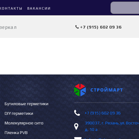
КОНТАКТЫ
ВАКАНСИИ
 зеркал
+7 (915) 602 09 36
Бутиловые герметики
+7 (915) 602 09 36
DIY герметики
Молекулярное сито
390037, г. Рязань,ул. Вост
д. 10 а
Пленка PVB