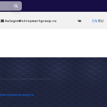
EN
RU
kulagin@stroymartgroup.ru
очная Окружная дорога,