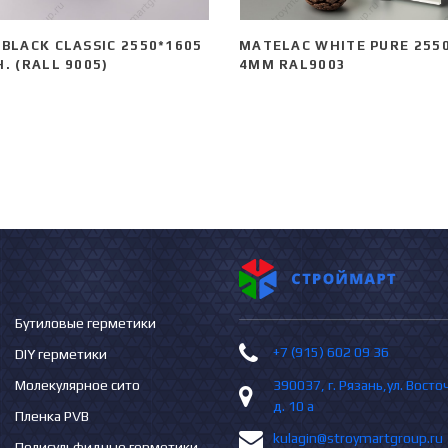
BLACK CLASSIC 2550*1605
MATELAC WHITE PURE 255
. (RALL 9005)
4ММ RAL9003
Бутиловые герметики
+7 (915) 602 09 36
DIY герметики
Молекулярное сито
390037, г. Рязань,ул. Вост
д. 10 а
Пленка PVB
kulagin@stroymartgroup.ru
Полисульфидные герметики