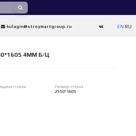
EN
RU
kulagin@stroymartgroup.ru
50*1605 4ММ Б/Ц
лщина стекла
Размер стекла
2550*1605