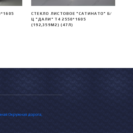
0*1605
СТЕКЛО ЛИСТОВОЕ "САТИНАТО" Б/
Ц "ДАЛИ" Т4 2550*1605
(192,359М2) (47Л)
очная Окружная дорога,