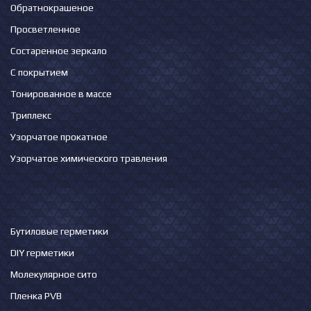
Обратнокрашеное
Просветленное
Состаренное зеркало
С покрытием
Тонированное в массе
Триплекс
Узорчатое прокатное
Узорчатое химического травления
Бутиловые герметики
DIY герметики
Молекулярное сито
Пленка PVB