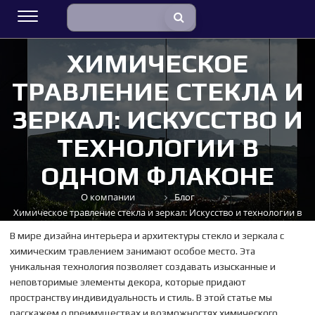
ХИМИЧЕСКОЕ
ТРАВЛЕНИЕ СТЕКЛА И
ЗЕРКАЛ: ИСКУССТВО И
ТЕХНОЛОГИИ В
ОДНОМ ФЛАКОНЕ
О компании
Блог
Химическое травление стекла и зеркал: Искусство и технологии в
одном флаконе
В мире дизайна интерьера и архитектуры стекло и зеркала с
химическим травлением занимают особое место. Эта
уникальная технология позволяет создавать изысканные и
неповторимые элементы декора, которые придают
пространству индивидуальность и стиль. В этой статье мы
расскажем о преимуществах и возможностях химического