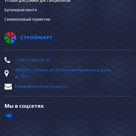
Уголки для рамки дистанционной
Бутиловая лента
Силиконовый герметик
+7 (915) 602 09 36
390037, г. Рязань,ул. Восточная Окружная дорога,
д. 10 а
kulagin@stroymartgroup.ru
Мы в соцсетях