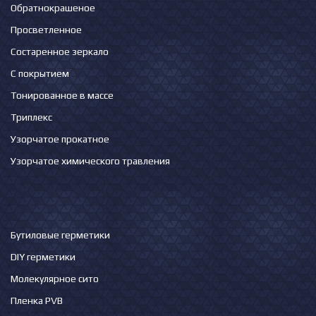
Обратнокрашеное
Просветленное
Состаренное зеркало
С покрытием
Тонированное в массе
Триплекс
Узорчатое прокатное
Узорчатое химического травления
Бутиловые герметики
DIY герметики
Молекулярное сито
Пленка PVB