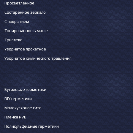
Просветленное
Состаренное зеркало
С покрытием
Тонированное в массе
Триплекс
Узорчатое прокатное
Узорчатое химического травления
Бутиловые герметики
DIY герметики
Молекулярное сито
Пленка PVB
Полисульфидные герметики