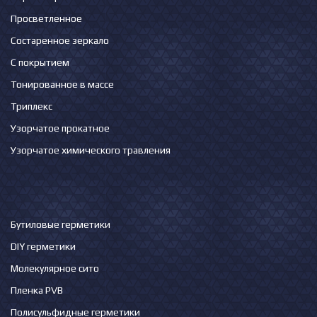
Просветленное
Состаренное зеркало
С покрытием
Тонированное в массе
Триплекс
Узорчатое прокатное
Узорчатое химического травления
Бутиловые герметики
DIY герметики
Молекулярное сито
Пленка PVB
Полисульфидные герметики