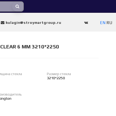
EN
RU
kulagin@stroymartgroup.ru
CLEAR 6 ММ 3210*2250
лщина стекла
Размер стекла
3210*2250
оизводитель
lkington