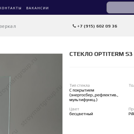
КОНТАКТЫ
ВАКАНСИИ
 зеркал
+7 (915) 602 09 36
СТЕКЛО OPTITERM S3 
Тип стекла
То
С покрытием
(энергосбер.,рефлектив.,
мультифункц.)
Цвет
Пр
бесцветный
Pi