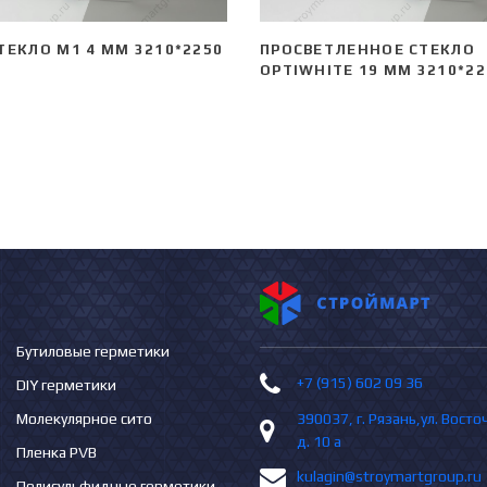
ТЕКЛО М1 4 ММ 3210*2250
ПРОСВЕТЛЕННОЕ СТЕКЛО
OPTIWHITE 19 ММ 3210*22
Бутиловые герметики
+7 (915) 602 09 36
DIY герметики
Молекулярное сито
390037, г. Рязань,ул. Вост
д. 10 а
Пленка PVB
kulagin@stroymartgroup.ru
Полисульфидные герметики