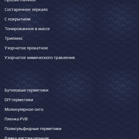
Состаренное зеркало
С покрытием
Тонированное в массе
Триплекс
Узорчатое прокатное
Узорчатое химического травления
Бутиловые герметики
DIY герметики
Молекулярное сито
Пленка PVB
Полисульфидные герметики
Рамка дистанционная