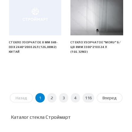
СТЕКЛО УЗОРЧАТОЕ 8 MM 048-
СТЕКЛО УЗОРЧАТОЕ "MORU" Б/
DDX 2440*2000 26Л (126,88М2)
ЦВ 8ММ 3300*2100 24 Л
КИТАЙ
(166.32М2)
Назад
1
2
3
4
116
Вперед
Каталог стекла Строймарт